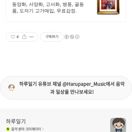
담, 감정 받아보세요!
동양화, 서양화, 고서화, 병풍, 골동
품, 도자기 고가매입, 무료감정.
4
구독하기
하루일기 유튜브 채널 @Harupaper_Music에서 음악
과 일상을 만나보세요!
하루일기
음악
분야 크리에이터