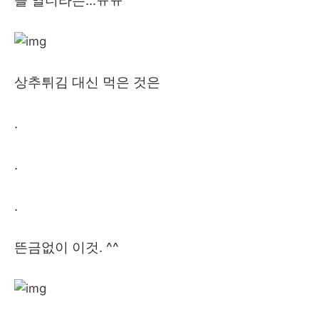
을 열더라는...ㅠㅠ
상추튀김 대신 먹은 것은
.
.
.
뜬금없이 이것. ^^