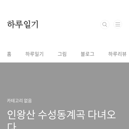
본문 바로가기
하루일기
홈
하루일기
그림
블로그
하루리뷰
카테고리 없음
인왕산 수성동계곡 다녀오
다