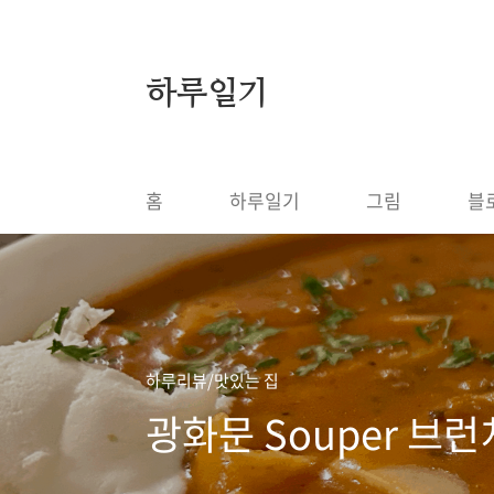
본문 바로가기
하루일기
홈
하루일기
그림
블
하루리뷰/맛있는 집
광화문 Souper 브런