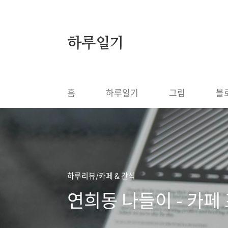
본문 바로가기
하루일기
홈
하루일기
그림
블
하루리뷰/카페 & 간식
연희동 나들이 - 카페