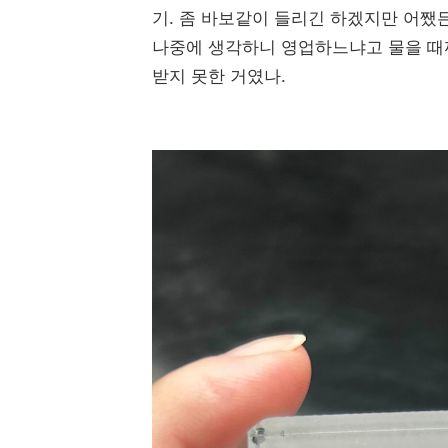
기. 좀 바보같이 들리긴 하겠지만 어쨌든
나중에 생각하니 영업하느냐고 물을 때까
받지 못한 거였나.